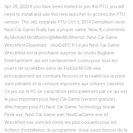
Apr 29, 2020 If you have been invited to join the PTU, you will
need to install and use this new launcher to access the PTU
version. The old, separate PTU Oct 3, 2014 Demolition racer
Next Car Game finally has a proper name. New, 8 comments.
By Michael McWhertor@MikeMcWhertor Next Car Game
Wreckfest Download - JeuxDePC.fr Le jeu Next Car Game
Wreckfest est la prochaine surprise du studio Bugbear
Entertainment, qui est certainement connu pour tous les
jouers de la célèbre série de FlatOut.NCGW vise
principalement les combats féroces et la rivalité sur la piste
sans pénalité et la censure imposées aux voitures cassées.
Ce jeu sur le PC se caractérise principalement par ce qui est
le plus important pour Next Car Game (version gratuite)
télécharger pour PC Next Car Game Technology Sneak
Peek.exe, Next Car Game.exe, NextCarGame.exe et
Wreckfest.exe sont les noms les plus courants pour les
fichiers d'installation du programme. Vous aurez besoin de la