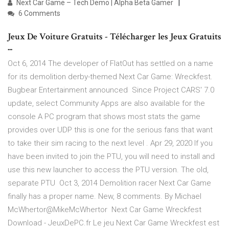
Next Car Game – Tech Demo | Alpha Beta Gamer
6 Comments
Jeux De Voiture Gratuits - Télécharger les Jeux Gratuits
...
Oct 6, 2014 The developer of FlatOut has settled on a name
for its demolition derby-themed Next Car Game: Wreckfest.
Bugbear Entertainment announced Since Project CARS' 7.0
update, select Community Apps are also available for the
console A PC program that shows most stats the game
provides over UDP this is one for the serious fans that want
to take their sim racing to the next level . Apr 29, 2020 If you
have been invited to join the PTU, you will need to install and
use this new launcher to access the PTU version. The old,
separate PTU Oct 3, 2014 Demolition racer Next Car Game
finally has a proper name. New, 8 comments. By Michael
McWhertor@MikeMcWhertor Next Car Game Wreckfest
Download - JeuxDePC.fr Le jeu Next Car Game Wreckfest est